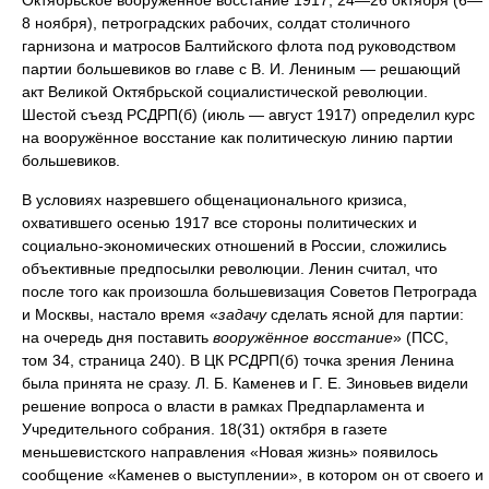
8 ноября), петроградских рабочих, солдат столичного
гарнизона и матросов Балтийского флота под руководством
партии большевиков во главе с В. И. Лениным — решающий
акт Великой Октябрьской социалистической революции.
Шестой съезд РСДРП(б) (июль — август 1917) определил курс
на вооружённое восстание как политическую линию партии
большевиков.
В условиях назревшего общенационального кризиса,
охватившего осенью 1917 все стороны политических и
социально-экономических отношений в России, сложились
объективные предпосылки революции. Ленин считал, что
после того как произошла большевизация Советов Петрограда
и Москвы, настало время «
задачу
сделать ясной для партии:
на очередь дня поставить
вооружённое восстание
» (ПСС,
том 34, страница 240). В ЦК РСДРП(б) точка зрения Ленина
была принята не сразу. Л. Б. Каменев и Г. Е. Зиновьев видели
решение вопроса о власти в рамках Предпарламента и
Учредительного собрания. 18(31) октября в газете
меньшевистского направления «Новая жизнь» появилось
сообщение «Каменев о выступлении», в котором он от своего и