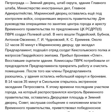
Петрограда — Зимний дворец, штаб округа, здание Главного
штаба, Министерство иностранных дел, Главное
Адмиралтейство, Мариинский дворец оставались ещё под
контролем войск, сохранявших верность правительству. Для
руководства операциями по занятию центра города и аресту
Временного правительства по предложению ЦК РСДРП(б)
ПВРК создал Полевой штаб. В него вошли Подвойский, Бубнов,
Антонов-Овсеенко, Г. И. Чудновский, К. С. Еремеев. Около
12 часов 30 минут к Мариинскому дворцу, где заседал
Предпарламент, подошёл отряд солдат Кексгольмского полка и
матросов Гвардейского экипажа. Прибыл броневик «Олег».
Восставшие оцепили здание. Комиссары ПВРК потребовали от
председателя Предпарламента прекратить работу и очистить
помещение. После того как члены Предпарламента
разошлись, у здания остались небольшой караул и броневик.
В 14 часов 35 минут в Смольном открылось экстренное
заседание Петросовета. К этому времени последним участком
города, на который распространялся контроль Временного
правительства, оставались Дворцовая площадь и Зимний
дворец. Совет, заслушав сообщение о низложении власти
Временного правительства, приветствовал победоносное