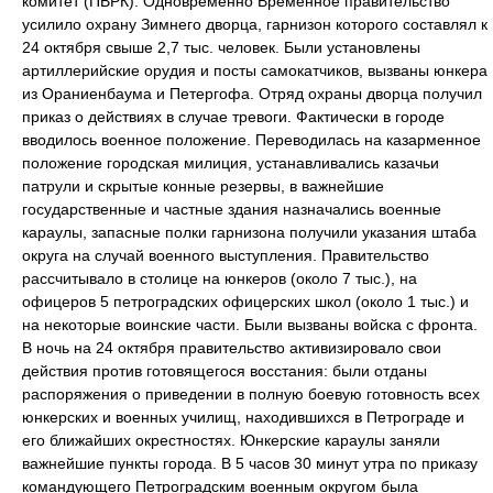
комитет (ПВРК). Одновременно Временное правительство
усилило охрану Зимнего дворца, гарнизон которого составлял к
24 октября свыше 2,7 тыс. человек. Были установлены
артиллерийские орудия и посты самокатчиков, вызваны юнкера
из Ораниенбаума и Петергофа. Отряд охраны дворца получил
приказ о действиях в случае тревоги. Фактически в городе
вводилось военное положение. Переводилась на казарменное
положение городская милиция, устанавливались казачьи
патрули и скрытые конные резервы, в важнейшие
государственные и частные здания назначались военные
караулы, запасные полки гарнизона получили указания штаба
округа на случай военного выступления. Правительство
рассчитывало в столице на юнкеров (около 7 тыс.), на
офицеров 5 петроградских офицерских школ (около 1 тыс.) и
на некоторые воинские части. Были вызваны войска с фронта.
В ночь на 24 октября правительство активизировало свои
действия против готовящегося восстания: были отданы
распоряжения о приведении в полную боевую готовность всех
юнкерских и военных училищ, находившихся в Петрограде и
его ближайших окрестностях. Юнкерские караулы заняли
важнейшие пункты города. В 5 часов 30 минут утра по приказу
командующего Петроградским военным округом была