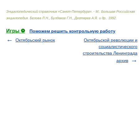
Энциклопедический справочник «Санкт-Петербург». - М.: Большая Российская
энциклопедия
.
Белова Л.Н., Булдаков Г.Н., Дегтярев А.Я. и др.
.
1992
.
Игры ⚽
Поможем решить контрольную работу
Октябрьский рынок
Октябрьской революции и
социалистического
строительства Ленинграда
архив