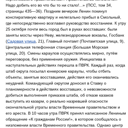
Надо добить его во что бы то ни стало!...» (ПСС, том 34,
страницы 435—36). Поздним вечером Ленин покинул
конспиративную квартиру и нелегально прибыл в Смольный,
где непосредственно возглавил руководство восстанием. К утру
25 октября почти весь город был в руках восставших: были
заняты мосты через Неву, железнодорожные вокзалы, Госбанк
(
Садовая улица
, 21), Главный почтамт (Почтамтская улица, 9),
Центральная телефонная станция (Большая Морская
улица, 20). Смены караулов осуществлялись мирно, путём
переговоров, без применения оружия. Инициатива в
наступательных действиях перешла в ПВРК. Каждый раз, когда
штаб округа посылал юнкерские караулы, чтобы отбить
объекты, занятые восставшими, действия его оканчивались
неудачей. Командующий округом доносил в Ставку о
планомерности в действиях восставших, о невозможности
добиться выполнения приказов штаба, об отказе казаков
выступить из казарм, о реально назревшей опасности
окончательной утраты власти Временным правительством и
его ареста. В 10 часов утра ПВРК принял написанное Лениным
обращение «К гражданам России!», в котором сообщалось о
низложении власти Временного правительства. Однако центр