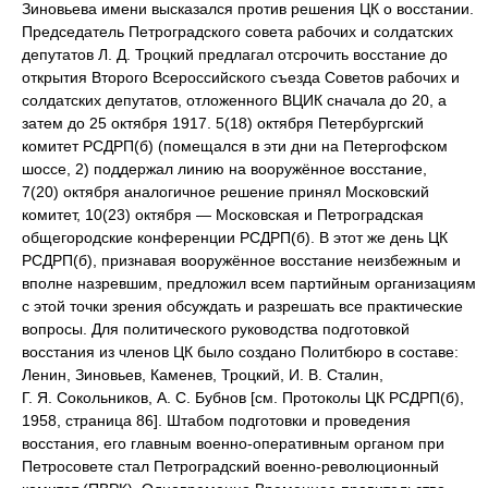
Зиновьева имени высказался против решения ЦК о восстании.
Председатель Петроградского совета рабочих и солдатских
депутатов Л. Д. Троцкий предлагал отсрочить восстание до
открытия Второго Всероссийского съезда Советов рабочих и
солдатских депутатов, отложенного ВЦИК сначала до 20, а
затем до 25 октября 1917. 5(18) октября Петербургский
комитет РСДРП(б) (помещался в эти дни на Петергофском
шоссе, 2) поддержал линию на вооружённое восстание,
7(20) октября аналогичное решение принял Московский
комитет, 10(23) октября — Московская и Петроградская
общегородские конференции РСДРП(б). В этот же день ЦК
РСДРП(б), признавая вооружённое восстание неизбежным и
вполне назревшим, предложил всем партийным организациям
с этой точки зрения обсуждать и разрешать все практические
вопросы. Для политического руководства подготовкой
восстания из членов ЦК было создано Политбюро в составе:
Ленин, Зиновьев, Каменев, Троцкий, И. В. Сталин,
Г. Я. Сокольников, А. С. Бубнов [см. Протоколы ЦК РСДРП(б),
1958, страница 86]. Штабом подготовки и проведения
восстания, его главным военно-оперативным органом при
Петросовете стал Петроградский военно-революционный