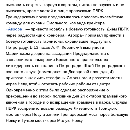
выставить секреты, караул к воротам, никого не впускать и не
выпускать, кроме частей и лиц с пропусками ПВРК.
Гренадерскому полку предписывалось прислать пулемётную
команду для охраны Смольного, команде крейсера
«Аврора»
— привести корабль в боевую готовность. Днём ПВРК
через радиостанцию крейсера «Аврора» приказал привести в
боевую готовность гарнизоны, охранявшие подступы к
Петрограду. В 13 часов А. Ф. Керенский выступил в
Мариинском дворце на заседании Предпарламента с
заявлением о намерении Временного правительства
ликвидировать восстание в Петрограде. Штаб Петроградского
военного округа (помещался на Дворцовой площади, 4)
приказал выключить телефоны Смольного и развести мосты
через Неву, чтобы отрезать рабочие районы от центра.
Одновременно с этим было сделано распоряжение о
прекращении во второй половине дня 24 октября трамвайного
движения в городе и о возвращении трамваев в парки. Отряды
ПВРК воспрепятствовали разводке Литейного и Троицкого
мостов через Неву и заняли Гренадерский мост через Большую
Невку и Тучков мост через Малую Невку.