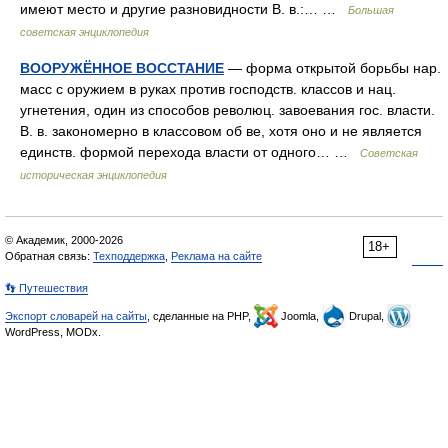
имеют место и другие разновидности В. в.:… …
Большая
советская энциклопедия
ВООРУЖЁННОЕ ВОССТАНИЕ
— форма открытой борьбы нар.
масс с оружием в руках против господств. классов и нац.
угнетения, один из способов революц. завоевания гос. власти.
В. в. закономерно в классовом об ве, хотя оно и не является
единств. формой перехода власти от одного… …
Советская
историческая энциклопедия
© Академик, 2000-2026
18+
Обратная связь:
Техподдержка
,
Реклама на сайте
👣 Путешествия
Экспорт словарей на сайты
, сделанные на PHP,
Joomla,
Drupal,
WordPress, MODx.