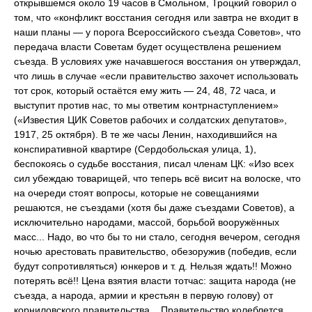
открывшемся около 19 часов в Смольном, Троцкий говорил о
том, что «конфликт восстания сегодня или завтра не входит в
наши планы — у порога Всероссийского съезда Советов», что
передача власти Советам будет осуществлена решением
съезда. В условиях уже начавшегося восстания он утверждал,
что лишь в случае «если правительство захочет использовать
тот срок, который остаётся ему жить — 24, 48, 72 часа, и
выступит против нас, то мы ответим контрнаступлением»
(«Известия ЦИК Советов рабочих и солдатских депутатов»,
1917, 25 октября). В те же часы Ленин, находившийся на
конспиративной квартире (Сердобольская улица, 1),
беспокоясь о судьбе восстания, писал членам ЦК: «Изо всех
сил убеждаю товарищей, что теперь всё висит на волоске, что
на очереди стоят вопросы, которые не совещаниями
решаются, не съездами (хотя бы даже съездами Советов), а
исключительно народами, массой, борьбой вооружённых
масс... Надо, во что бы то ни стало, сегодня вечером, сегодня
ночью арестовать правительство, обезоружив (победив, если
будут сопротивляться) юнкеров и т. д. Нельзя ждать!! Можно
потерять всё!! Цена взятия власти тотчас: защита народа (не
съезда, а народа, армии и крестьян в первую голову) от
корниловского правительства... Правительство колеблется.